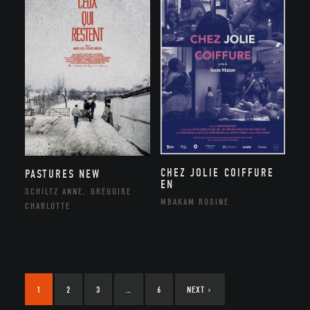
CHEZ JOLIE COIFFURE
PASTURES NEW
EN
SCHILTZ ANNE, GRÉGOIRE
MBAKAM ROSINE
CHARLOTTE
1
2
3
…
6
NEXT
›