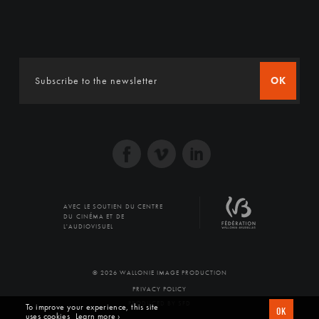
OK
AVEC LE SOUTIEN DU CENTRE
DU CINÉMA ET DE
L'AUDIOVISUEL
© 2026 WALLONIE IMAGE PRODUCTION
PRIVACY POLICY
PRODUCED BY SFD
To improve your experience, this site
OK
uses cookies
Learn more ›