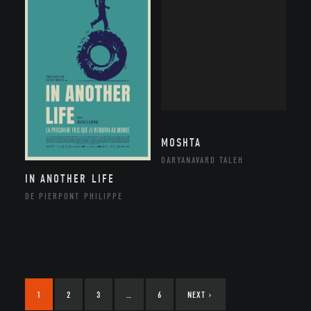
MOSHTA
DARYANAVARD TALEH
IN ANOTHER LIFE
DE PIERPONT PHILIPPE
1
2
3
…
6
NEXT
›