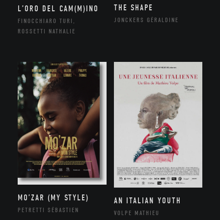
THE SHAPE
L’ORO DEL CAM(M)INO
JONCKERS GÉRALDINE
FINOCCHIARO TURI,
ROSSETTI NATHALIE
MO’ZAR (MY STYLE)
AN ITALIAN YOUTH
PETRETTI SÉBASTIEN
VOLPE MATHIEU