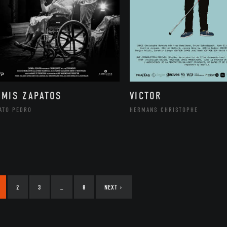
 MIS ZAPATOS
VICTOR
ATO PEDRO
HERMANS CHRISTOPHE
2
3
…
8
NEXT
›