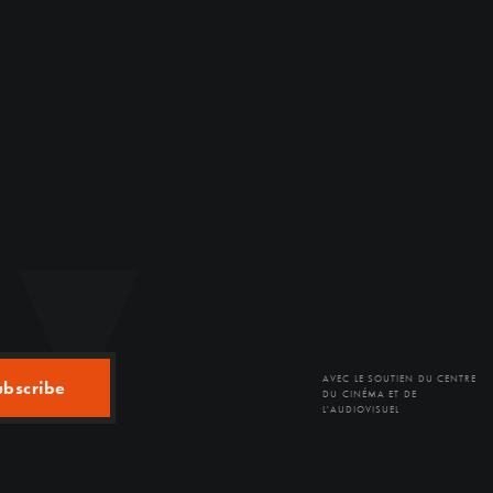
AVEC LE SOUTIEN DU CENTRE
ubscribe
DU CINÉMA ET DE
L'AUDIOVISUEL