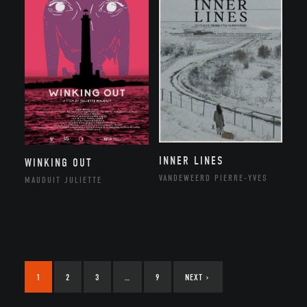
INNER LINES
WINKING OUT
VANDEWEERD PIERRE-YVES
MAUDUIT JULIETTE
1
2
3
…
9
NEXT
›