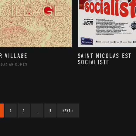
R VILLAGE
SAINT NICOLAS EST
SOCIALISTE
HBAZIAN COMES
2
3
…
5
NEXT
›