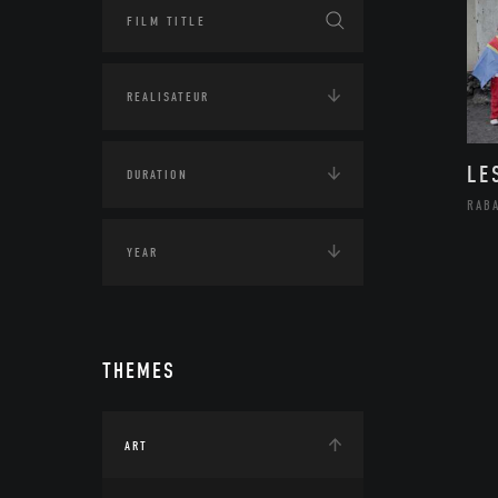
LE
RAB
THEMES
ART