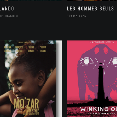
LANDO
LES HOMMES SEULS
ME JOACHIM
DORME YVES