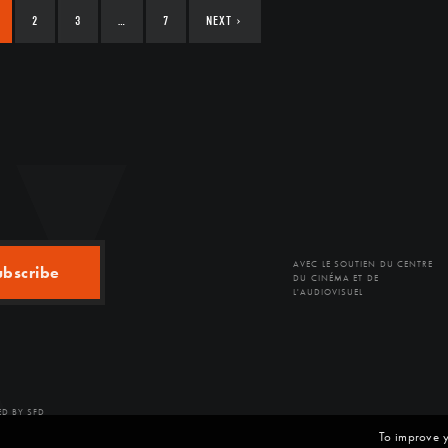
2
3
…
7
NEXT
›
AVEC LE SOUTIEN DU CENTRE
ubscribe
DU CINÉMA ET DE
L'AUDIOVISUEL
D BY SFD
To improve y