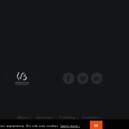
About
Services
Catalog
Contact
our experience, this site uses cookies
Learn more ›
OK