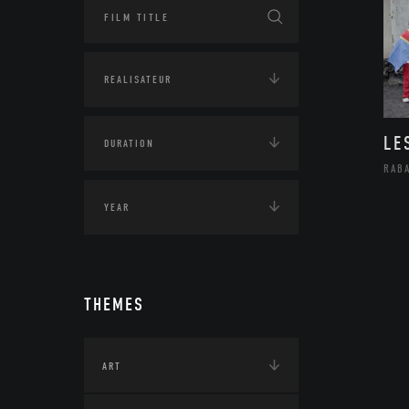
LE
RAB
THEMES
ART