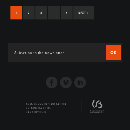
1
2
3
…
6
NEXT
›
OK
AVEC LE SOUTIEN DU CENTRE
DU CINÉMA ET DE
L'AUDIOVISUEL