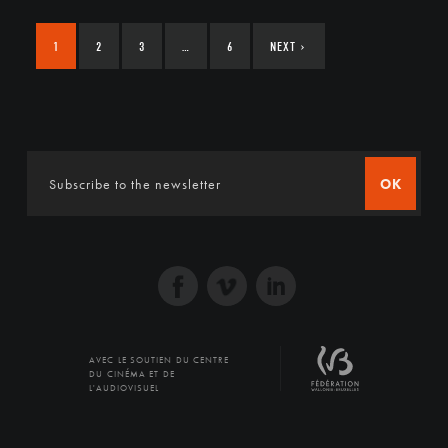
1
2
3
…
6
NEXT
›
OK
AVEC LE SOUTIEN DU CENTRE
DU CINÉMA ET DE
L'AUDIOVISUEL