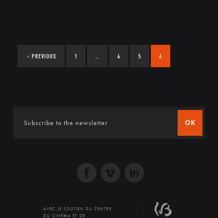
‹
PREVIOUS
1
…
4
5
6
OK
AVEC LE SOUTIEN DU CENTRE
DU CINÉMA ET DE