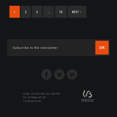
1
2
3
…
10
NEXT
›
OK
AVEC LE SOUTIEN DU CENTRE
DU CINÉMA ET DE
L'AUDIOVISUEL