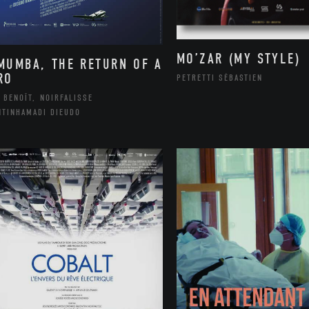
MO’ZAR (MY STYLE)
MUMBA, THE RETURN OF A
RO
PETRETTI SÉBASTIEN
 BENOÎT, NOIRFALISSE
NTINHAMADI DIEUDO