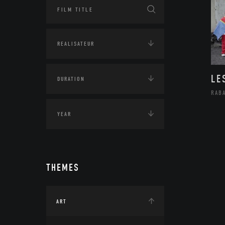
LE
RAB
THEMES
ART