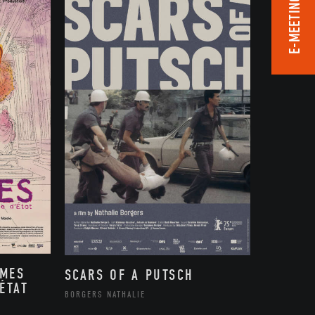
E-MEETING ROOM
MMES
SCARS OF A PUTSCH
ÉTAT
BORGERS NATHALIE
,