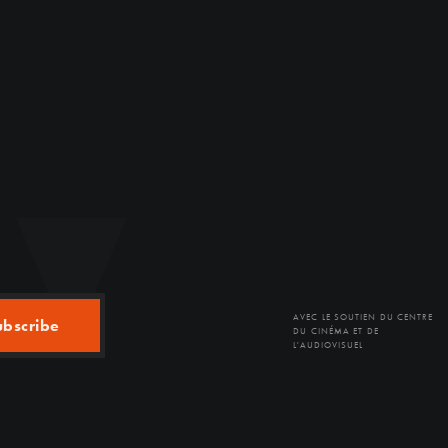
AVEC LE SOUTIEN DU CENTRE
ubscribe
DU CINÉMA ET DE
L'AUDIOVISUEL