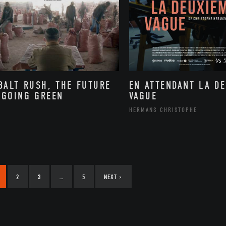
BALT RUSH, THE FUTURE
EN ATTENDANT LA D
 GOING GREEN
VAGUE
HERMANS CHRISTOPHE
2
3
…
5
NEXT
›