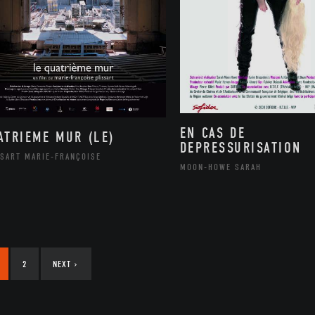
EN CAS DE
ATRIEME MUR (LE)
DEPRESSURISATION
SSART MARIE-FRANÇOISE
MOON-HOWE SARAH
2
NEXT
›