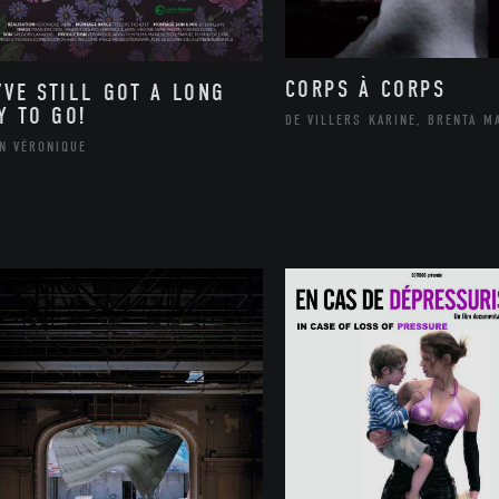
CORPS À CORPS
’VE STILL GOT A LONG
Y TO GO!
DE VILLERS KARINE, BRENTA M
IN VÉRONIQUE