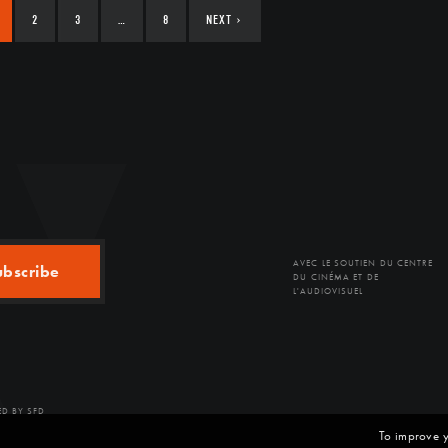
2
3
…
8
NEXT
›
AVEC LE SOUTIEN DU CENTRE
ubscribe
DU CINÉMA ET DE
L'AUDIOVISUEL
D BY SFD
To improve y