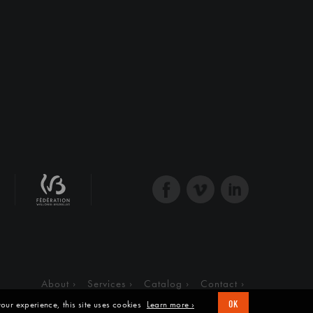
About
Services
Catalog
Contact
our experience, this site uses cookies
Learn more ›
OK