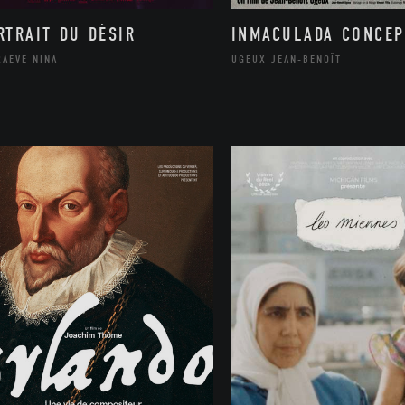
RTRAIT DU DÉSIR
INMACULADA CONCEP
RAEVE NINA
UGEUX JEAN-BENOÎT