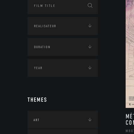
THEMES
MÉ
ART
CO
MBO