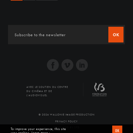
OK
AVEC LE SOUTIEN DU CENTRE
DU CINÉMA ET DE
L'AUDIOVISUEL
© 2026 WALLONIE IMAGE PRODUCTION
PRIVACY POLICY
PRODUCED BY SFD
To improve your experience, this site
OK
uses cookies
Learn more ›