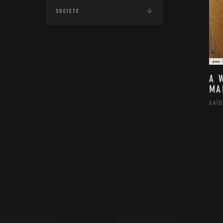
SOCIÉTÉ
A 
MA
SAÏD