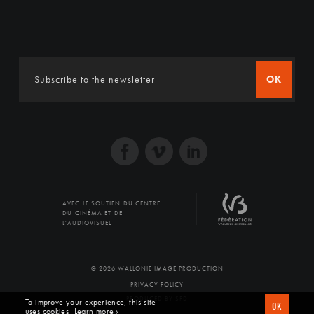
OK
AVEC LE SOUTIEN DU CENTRE
DU CINÉMA ET DE
L'AUDIOVISUEL
© 2026 WALLONIE IMAGE PRODUCTION
PRIVACY POLICY
PRODUCED BY SFD
To improve your experience, this site
OK
uses cookies
Learn more ›