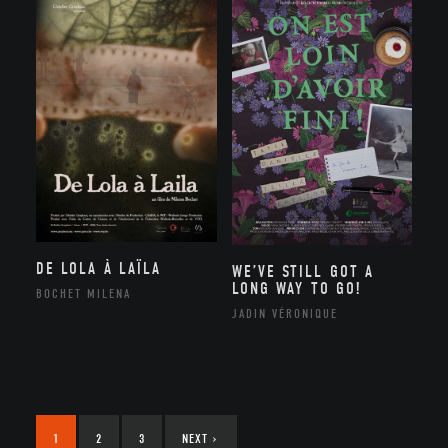
DE LOLA À LAÏLA
WE’VE STILL GOT A
LONG WAY TO GO!
BOCHET MILENA
JADIN VÉRONIQUE
1
2
3
NEXT
›