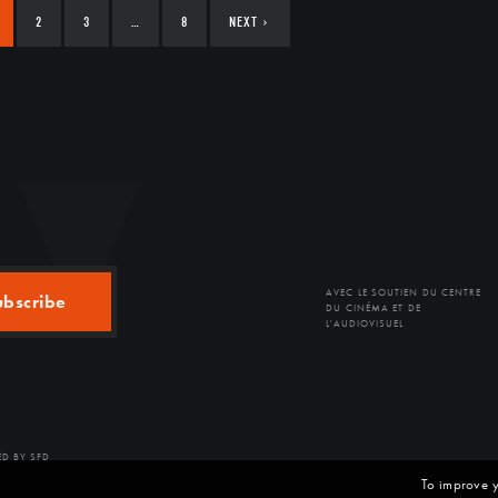
2
3
…
8
NEXT
›
AVEC LE SOUTIEN DU CENTRE
ubscribe
DU CINÉMA ET DE
L'AUDIOVISUEL
D BY SFD
To improve y