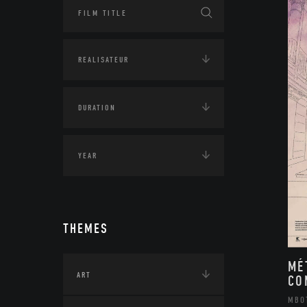
THEMES
MÉ
ART
CO
MBO