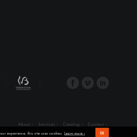
About
Services
Catalog
Contact
our experience, this site uses cookies
Learn more ›
OK