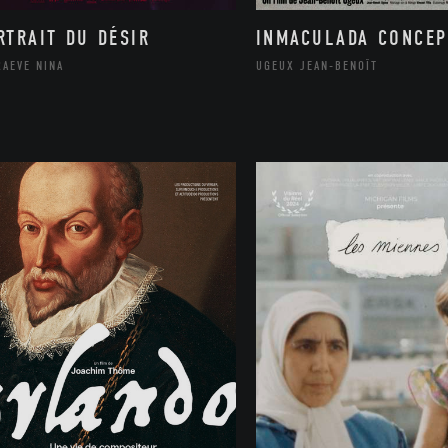
RTRAIT DU DÉSIR
INMACULADA CONCEP
RAEVE NINA
UGEUX JEAN-BENOÎT