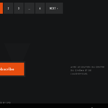
2
3
…
6
NEXT
›
AVEC LE SOUTIEN DU CENTRE
ubscribe
DU CINÉMA ET DE
L'AUDIOVISUEL
D BY SFD