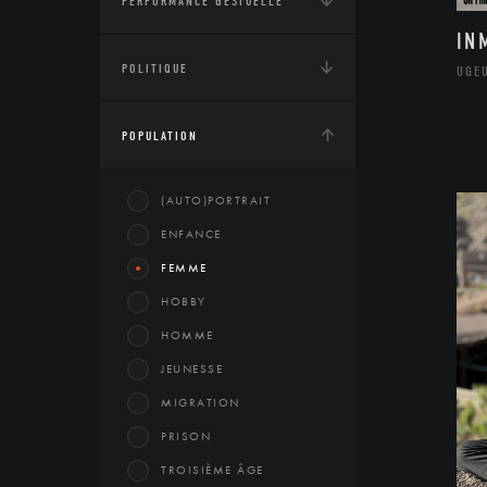
PERFORMANCE GESTUELLE
IN
POLITIQUE
UGE
POPULATION
(AUTO)PORTRAIT
ENFANCE
FEMME
HOBBY
HOMME
JEUNESSE
MIGRATION
PRISON
TROISIÈME ÂGE