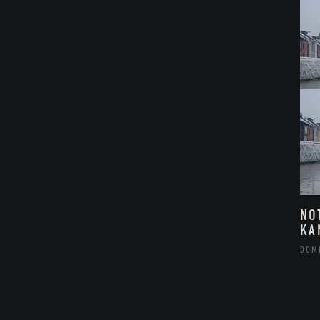
NO
KA
DOM