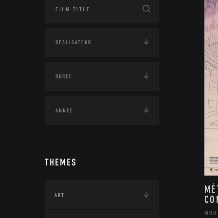
THEMES
MÉ
ART
CO
MBO