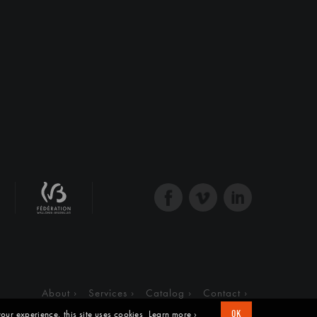
About
Services
Catalog
Contact
our experience, this site uses cookies
Learn more ›
OK