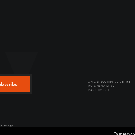
AVEC LE SOUTIEN DU CENTRE
ubscribe
DU CINÉMA ET DE
L'AUDIOVISUEL
D BY SFD
To improve y