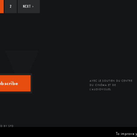
2
NEXT
›
AVEC LE SOUTIEN DU CENTRE
ubscribe
DU CINÉMA ET DE
L'AUDIOVISUEL
D BY SFD
To improve y