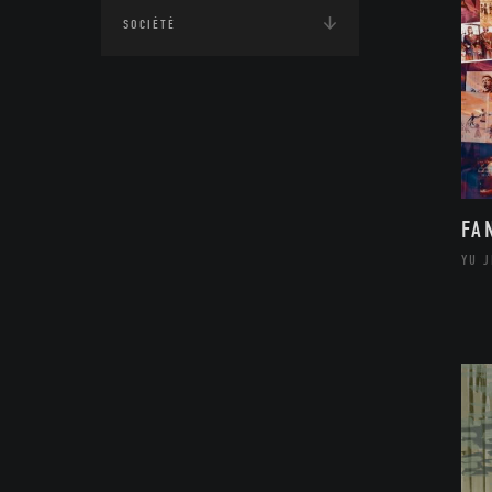
SOCIÉTÉ
FA
YU 