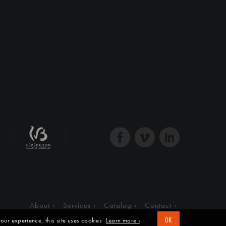
About
Services
Catalog
Contact
our experience, this site uses cookies
Learn more ›
OK