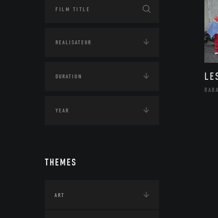
LE
RAB
THEMES
ART