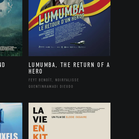
ND
LUMUMBA, THE RETURN OF A
HERO
FEYT BENOÎT, NOIRFALISSE
QUENTINHAMADI DIEUDO