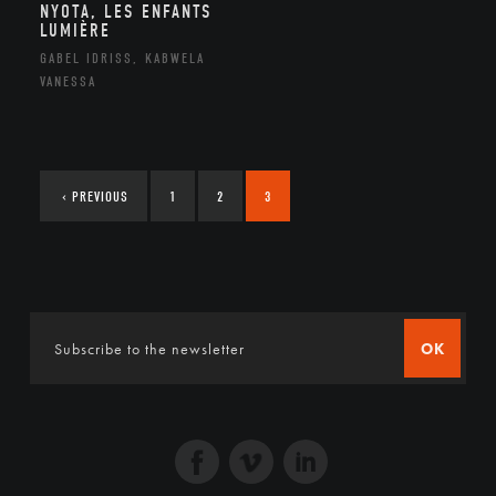
NYOTA, LES ENFANTS
LUMIÈRE
GABEL IDRISS, KABWELA
VANESSA
‹
PREVIOUS
1
2
3
OK