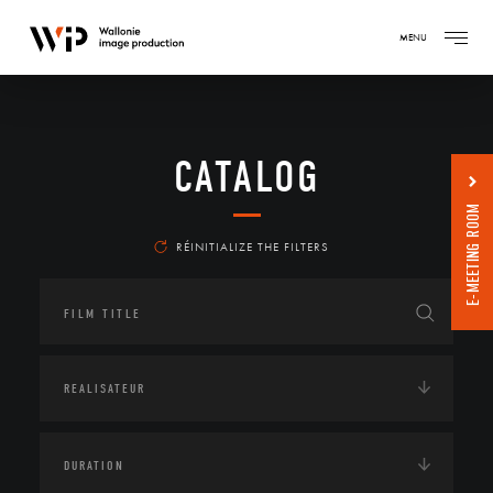
MENU
CATALOG
E-MEETING ROOM
RÉINITIALIZE THE FILTERS