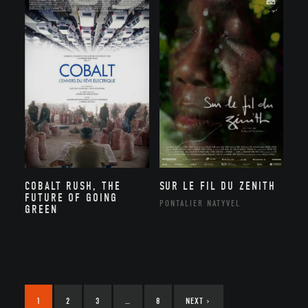
COBALT RUSH, THE
SUR LE FIL DU ZENITH
FUTURE OF GOING
PONTALIER NATYVEL
GREEN
1
2
3
…
8
NEXT
›