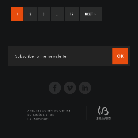
1
2
3
…
17
NEXT
›
OK
AVEC LE SOUTIEN DU CENTRE
DU CINÉMA ET DE
L'AUDIOVISUEL