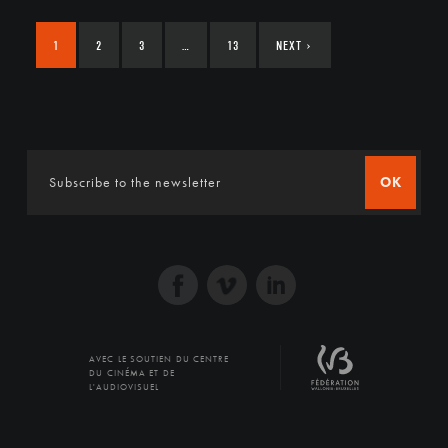
1
2
3
…
13
NEXT
›
OK
AVEC LE SOUTIEN DU CENTRE
DU CINÉMA ET DE
L'AUDIOVISUEL