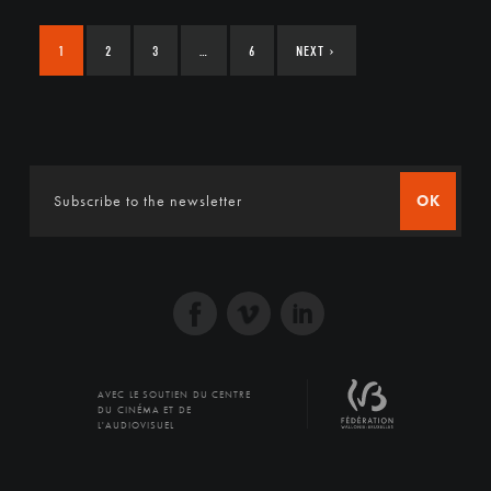
1
2
3
…
6
NEXT
›
OK
AVEC LE SOUTIEN DU CENTRE
DU CINÉMA ET DE
L'AUDIOVISUEL