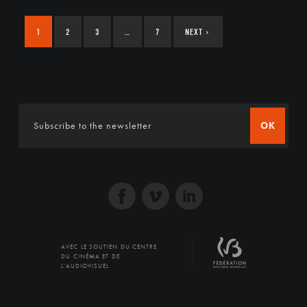
1
2
3
…
7
NEXT
›
OK
AVEC LE SOUTIEN DU CENTRE
DU CINÉMA ET DE
L'AUDIOVISUEL