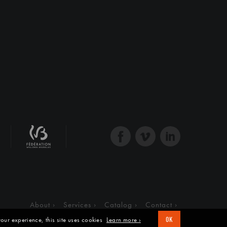
About
Services
Catalog
Contact
our experience, this site uses cookies
Learn more ›
OK