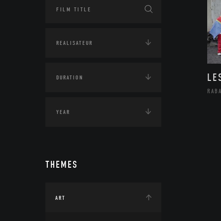
LE
RAB
THEMES
ART