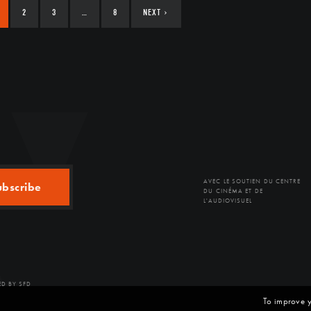
2
3
…
8
NEXT
›
AVEC LE SOUTIEN DU CENTRE
ubscribe
DU CINÉMA ET DE
L'AUDIOVISUEL
D BY SFD
To improve y