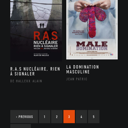
LA DOMINATION
R.A.S NUCLÉAIRE, RIEN
MASCULINE
À SIGNALER
JEAN PATRIC
DE HALLEUX ALAIN
‹
PREVIOUS
1
2
3
4
5