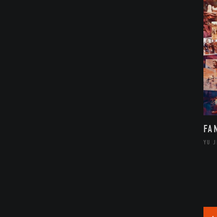
FA
YU 