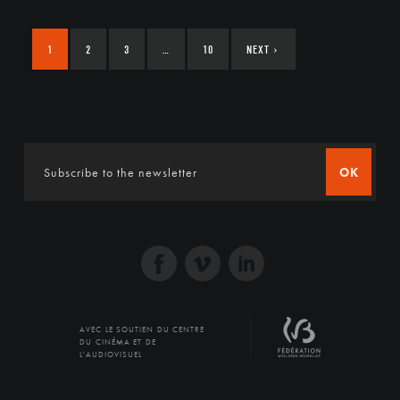
1
2
3
…
10
NEXT
›
OK
AVEC LE SOUTIEN DU CENTRE
DU CINÉMA ET DE
L'AUDIOVISUEL