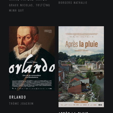
BORGERS NATHALIE
GRAUX NICOLAS, TRƯƠNG
MINH QUÝ
ORLANDO
THÔME JOACHIM