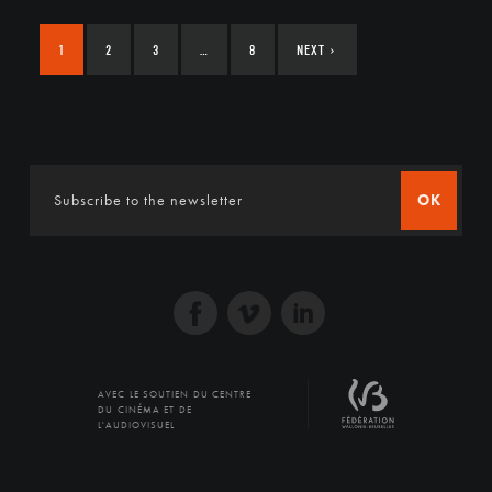
1
2
3
…
8
NEXT
›
OK
AVEC LE SOUTIEN DU CENTRE
DU CINÉMA ET DE
L'AUDIOVISUEL