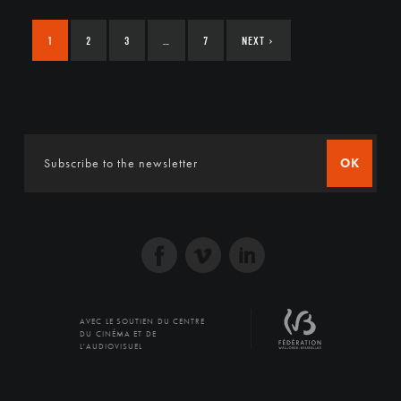
1
2
3
…
7
NEXT
›
OK
AVEC LE SOUTIEN DU CENTRE
DU CINÉMA ET DE
L'AUDIOVISUEL