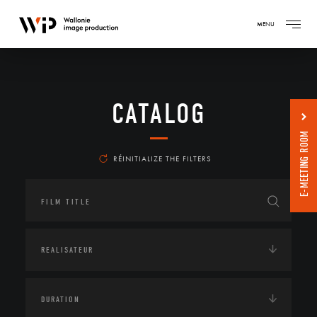
MENU
CATALOG
E-MEETING ROOM
RÉINITIALIZE THE FILTERS