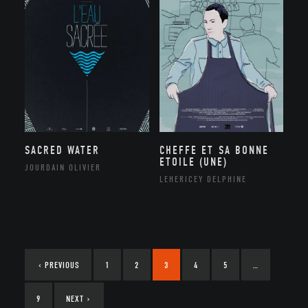
SACRED WATER
CHEFFE ET SA BONNE
ETOILE (UNE)
JOURDAIN OLIVIER
LEHERICEY DELPHINE
‹
PREVIOUS
1
2
3
4
5
…
9
NEXT
›