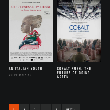
AN ITALIAN YOUTH
COBALT RUSH, THE
FUTURE OF GOING
VOLPE MATHIEU
GREEN
1
2
3
…
6
NEXT
›