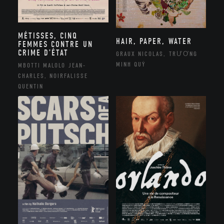
MÉTISSES, CINQ
HAIR, PAPER, WATER
FEMMES CONTRE UN
CRIME D’ÉTAT
GRAUX NICOLAS, TRƯƠNG
MINH QUÝ
MBOTTI MALOLO JEAN-
CHARLES, NOIRFALISSE
QUENTIN