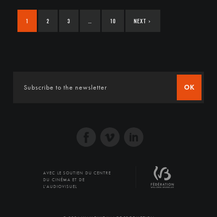
1
2
3
…
10
NEXT
›
OK
AVEC LE SOUTIEN DU CENTRE
DU CINÉMA ET DE
L'AUDIOVISUEL