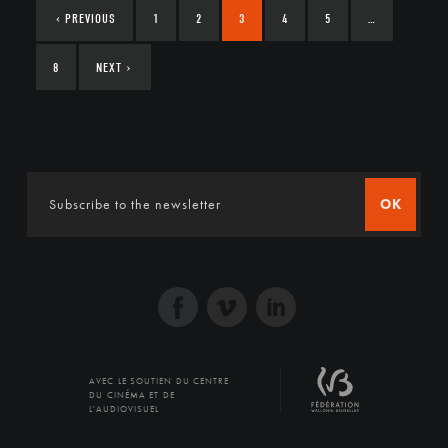
‹
PREVIOUS
1
2
3
4
5
…
8
NEXT
›
OK
AVEC LE SOUTIEN DU CENTRE
DU CINÉMA ET DE
L'AUDIOVISUEL