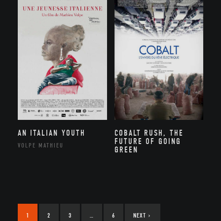
AN ITALIAN YOUTH
COBALT RUSH, THE
FUTURE OF GOING
VOLPE MATHIEU
GREEN
1
2
3
…
6
NEXT
›