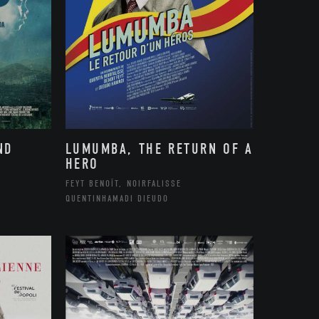
ND
LUMUMBA, THE RETURN OF A
HERO
FEYT BENOÎT, NOIRFALISSE
QUENTINHAMADI DIEUDO