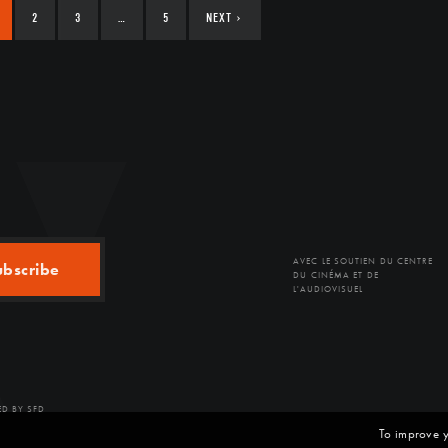
2
3
…
5
NEXT
›
AVEC LE SOUTIEN DU CENTRE
ubscribe
DU CINÉMA ET DE
L'AUDIOVISUEL
D BY SFD
To improve y