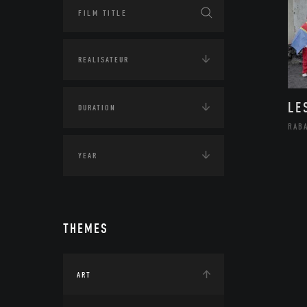
LE
RAB
THEMES
ART