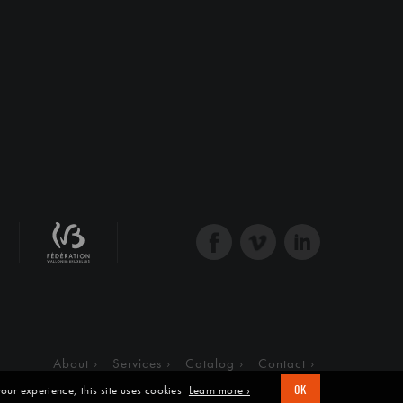
About
Services
Catalog
Contact
our experience, this site uses cookies
Learn more ›
OK