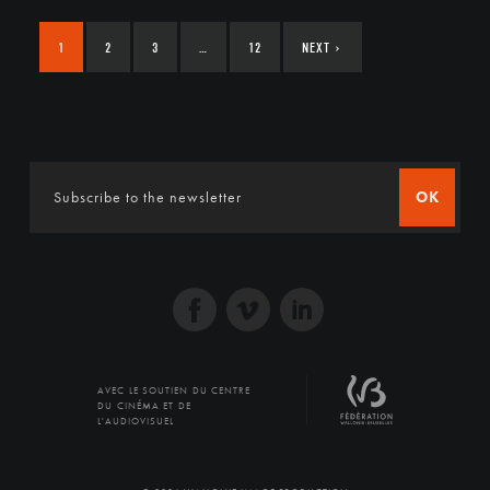
1
2
3
…
12
NEXT
›
OK
AVEC LE SOUTIEN DU CENTRE
DU CINÉMA ET DE
L'AUDIOVISUEL