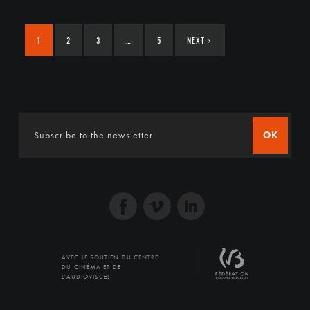
1
2
3
…
5
NEXT
›
OK
AVEC LE SOUTIEN DU CENTRE
DU CINÉMA ET DE
L'AUDIOVISUEL