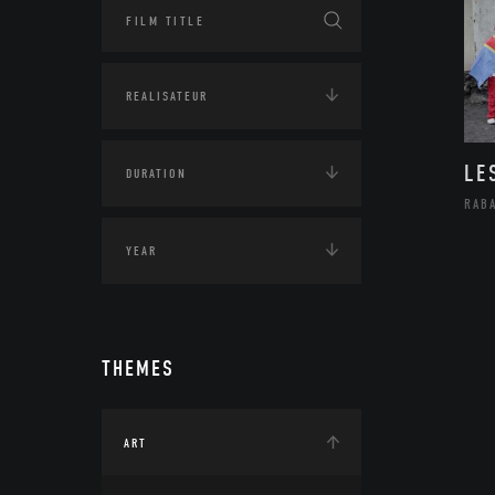
LE
RAB
THEMES
ART