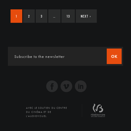
1
2
3
…
13
NEXT
›
OK
AVEC LE SOUTIEN DU CENTRE
DU CINÉMA ET DE
L'AUDIOVISUEL