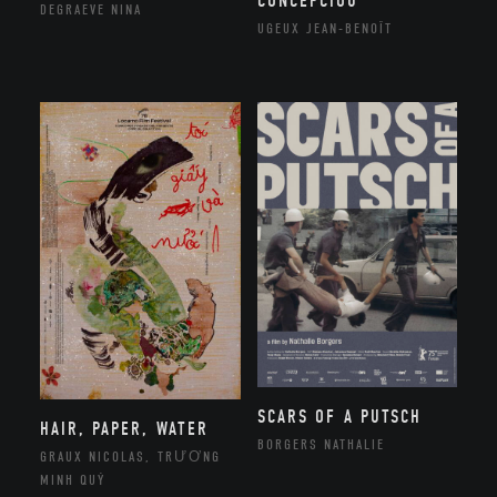
CONCEPCIOU
DEGRAEVE NINA
UGEUX JEAN-BENOÎT
SCARS OF A PUTSCH
HAIR, PAPER, WATER
BORGERS NATHALIE
GRAUX NICOLAS, TRƯƠNG
MINH QUÝ