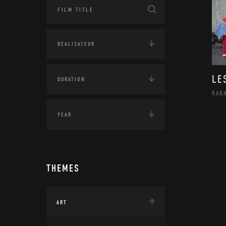
LE
RAB
THEMES
ART