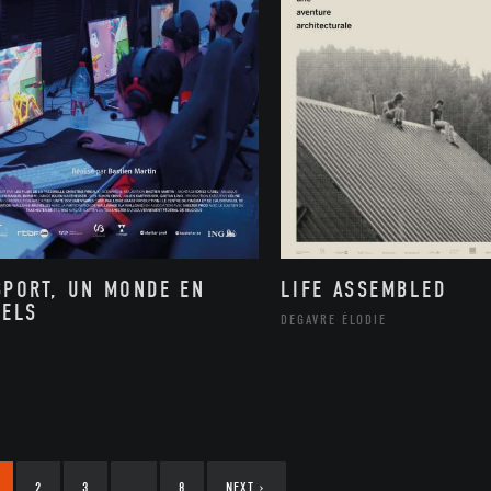
SPORT, UN MONDE EN
LIFE ASSEMBLED
XELS
DEGAVRE ÉLODIE
2
3
…
8
NEXT
›