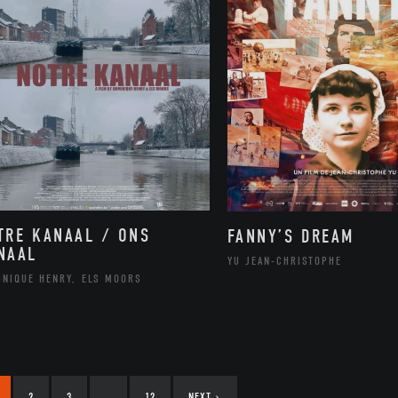
TRE KANAAL / ONS
FANNY’S DREAM
NAAL
YU JEAN-CHRISTOPHE
INIQUE HENRY, ELS MOORS
2
3
…
12
NEXT
›