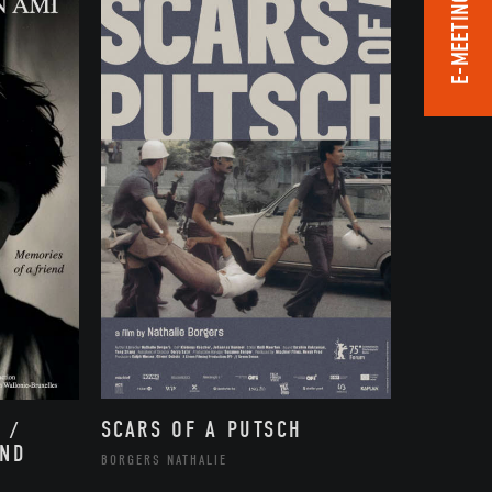
E-MEETING ROOM
SCARS OF A PUTSCH
 /
END
BORGERS NATHALIE