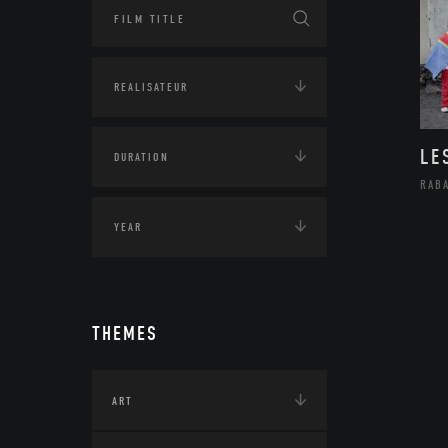
LE
RAB
THEMES
ART