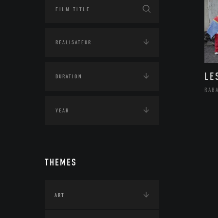
LE
RAB
THEMES
ART