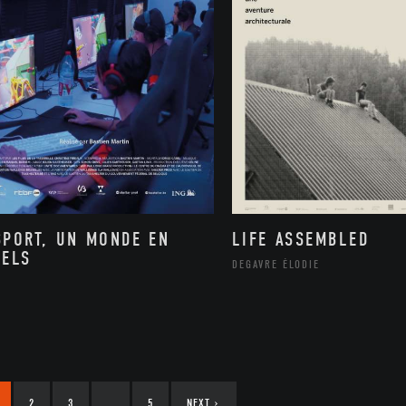
SPORT, UN MONDE EN
LIFE ASSEMBLED
XELS
DEGAVRE ÉLODIE
2
3
…
5
NEXT
›