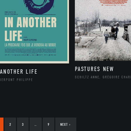
PASTURES NEW
 ANOTHER LIFE
SCHILTZ ANNE, GRÉGOIRE CHAR
IERPONT PHILIPPE
2
3
…
9
NEXT
›