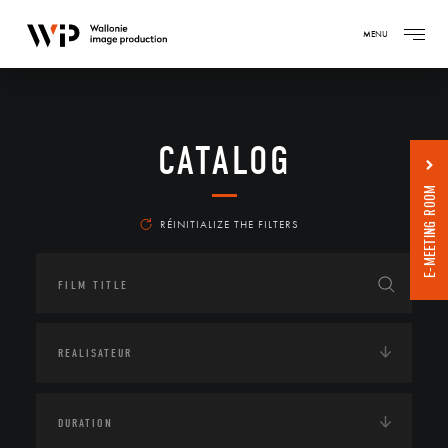
MENU
CATALOG
E-MEETING ROOM
RÉINITIALIZE THE FILTERS